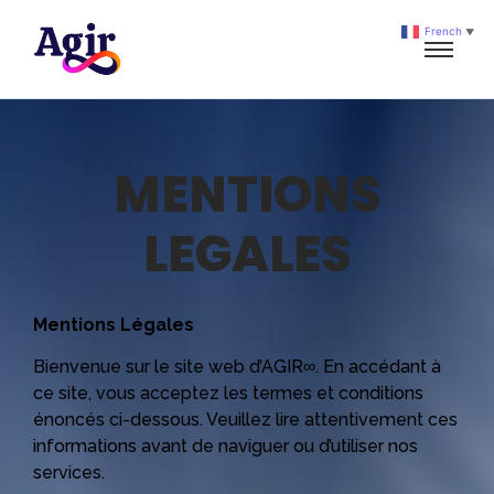
French
▼
MENTIONS
LEGALES
Mentions Légales
Bienvenue sur le site web d’AGIR∞. En accédant à
ce site, vous acceptez les termes et conditions
énoncés ci-dessous. Veuillez lire attentivement ces
informations avant de naviguer ou d’utiliser nos
services.